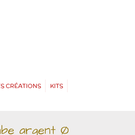
S CRÉATIONS
KITS
ube argent Ø