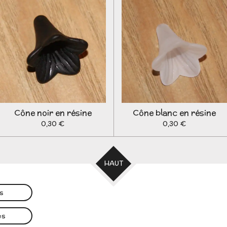
Cône noir en résine
Cône blanc en résine
0,30 €
0,30 €
HAUT
es
es