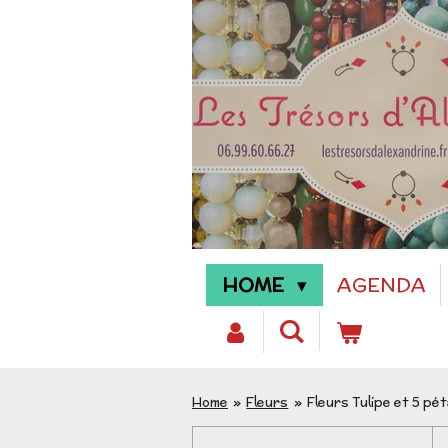
Passer
au
contenu
principal
HOME
AGENDA
Home
»
Fleurs
»
Fleurs Tulipe et 5 pé