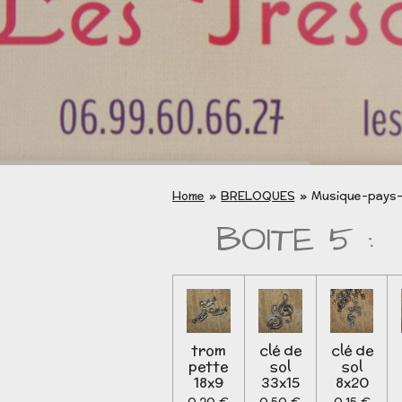
Home
»
BRELOQUES
»
Musique-pays-
BOITE 5 : 
trom
clé de
clé de
pette
sol
sol
18x9
33x15
8x20