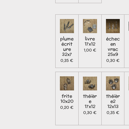
plume
livre
échec
écrit
17x12
en
ure
vrac
1,00 €
32x7
25x9
0,35 €
0,30 €
frite
théièr
théièr
10x20
e
e2
17x12
12x13
0,20 €
0,30 €
0,35 €