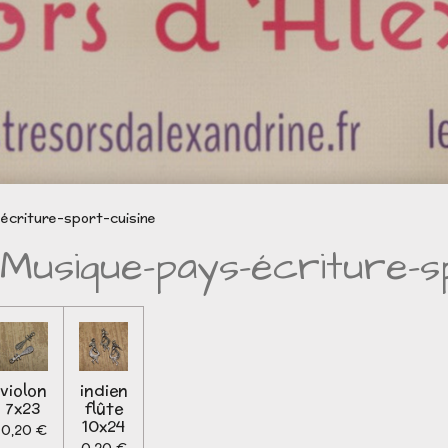
écriture-sport-cuisine
Musique-pays-écriture-sp
violon
indien
7x23
flûte
10x24
0,20 €