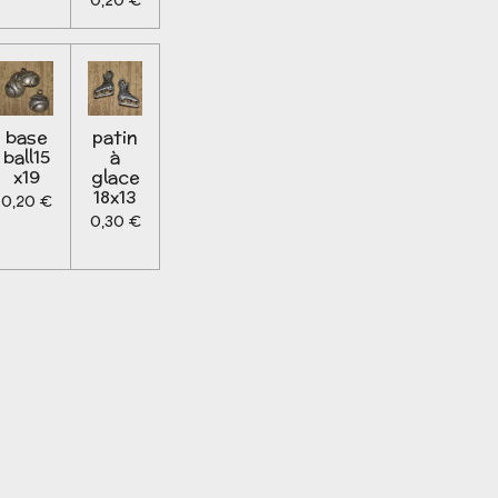
0,20 €
base
patin
ball15
à
x19
glace
18x13
0,20 €
0,30 €