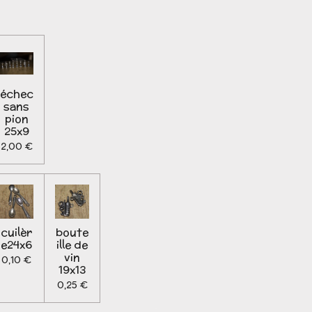
échec
sans
pion
25x9
2,00 €
cuilèr
boute
e24x6
ille de
vin
0,10 €
19x13
0,25 €