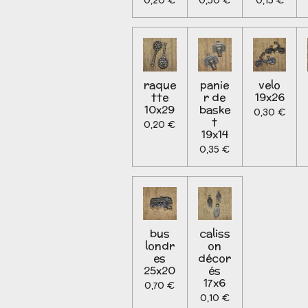
0,20 €
0,50 €
0,15 €
raque
panie
velo
tte
r de
19x26
10x29
baske
0,30 €
t
0,20 €
19x14
0,35 €
bus
caliss
londr
on
es
décor
25x20
és
17x6
0,70 €
0,10 €