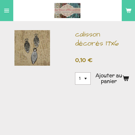
Passer
au
contenu
principal
calisson
décorés 17x6
0,10 €
Ajouter au
panier