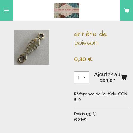
Passer
au
contenu
principal
arrête de
poisson
0,30 €
Ajouter au
panier
Référence de l'article:
CON
5-9
Poids (g) 1,1
Ø 31x9