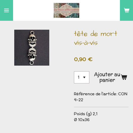
Passer
au
contenu
principal
tête de mort
vis-à-vis
0,90 €
Ajouter au
panier
Référence de l'article:
CON
4-22
Poids (g) 2,1
Ø 10x36