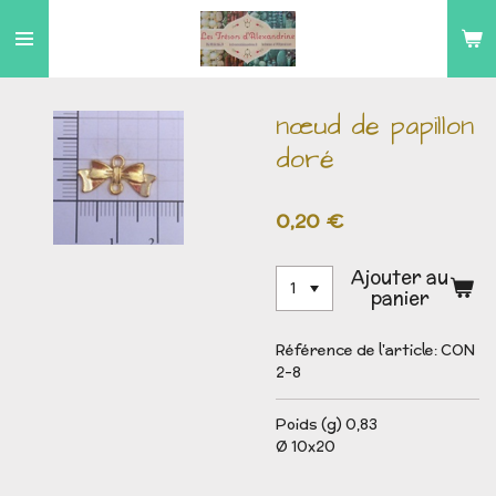
Passer
au
contenu
principal
nœud de papillon
doré
0,20 €
Ajouter au
panier
Référence de l'article:
CON
2-8
Poids (g) 0,83
Ø 10x20