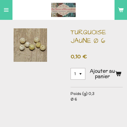
Passer
au
contenu
principal
TURQUOISE
JAUNE Ø 6
0,10 €
Ajouter au
panier
Poids (g) 0,3
Ø 6