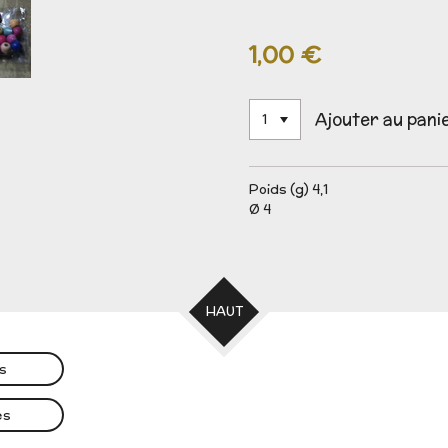
1,00 €
Ajouter au pani
Poids (g) 4,1
Ø 4
HAUT
es
es