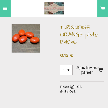
Passer
au
contenu
principal
TURQUOISE
ORANGE plate
13x10x6
0,15 €
Ajouter au
panier
Poids (g) 1,06
Ø 13x10x6