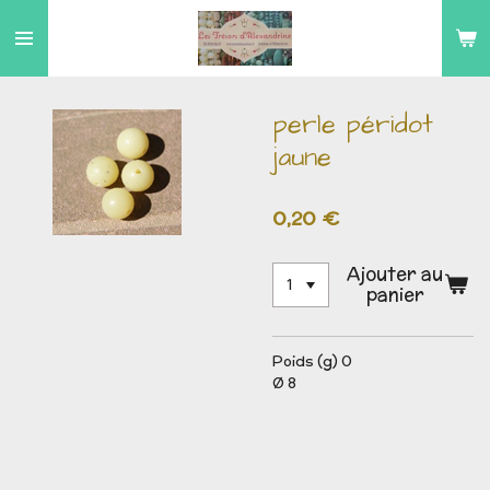
Passer
au
contenu
principal
perle péridot
jaune
0,20 €
Ajouter au
panier
Poids (g) 0
Ø 8