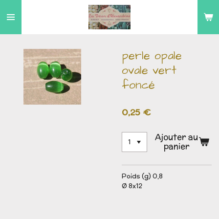
Passer
au
contenu
principal
perle opale
ovale vert
foncé
0,25 €
Ajouter au
panier
Poids (g) 0,8
Ø 8x12