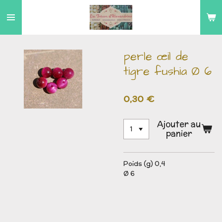
Passer
au
contenu
principal
perle œil de
tigre fushia Ø 6
0,30 €
Ajouter au
panier
Poids (g) 0,4
Ø 6