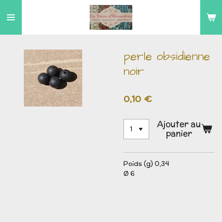
Passer
au
contenu
principal
perle obsidienne
noir
0,10 €
Ajouter au
panier
Poids (g) 0,34
Ø 6