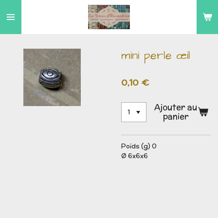
Passer
au
contenu
principal
mini perle œil
0,10 €
Ajouter au
panier
Poids (g) 0
Ø 6x6x6