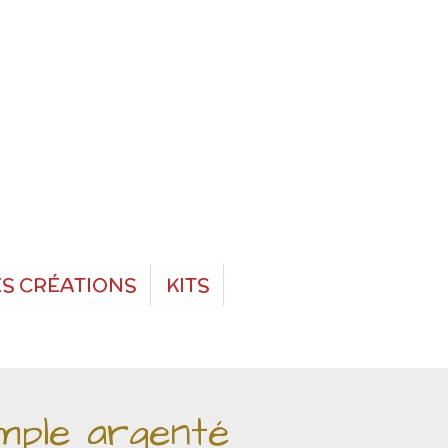
S CRÉATIONS
KITS
mple argenté