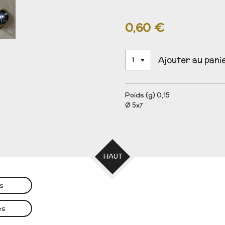
0,60 €
Ajouter au pani
Poids (g) 0,15
Ø 5x7
HAUT
es
es