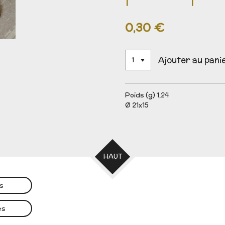
0,30 €
Ajouter au pani
Poids (g) 1,24
Ø 21x15
HAUT
es
es