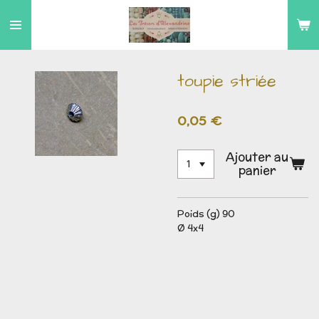
Passer
au
contenu
principal
toupie striée
0,05 €
Ajouter au
panier
Poids (g) 90
Ø 4x4