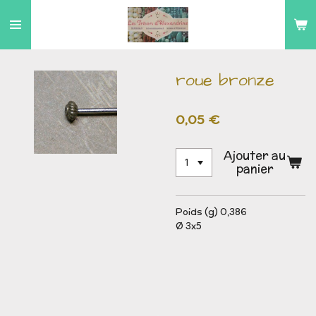
Passer
au
contenu
principal
roue bronze
0,05 €
Ajouter au
panier
Poids (g) 0,386
Ø 3x5