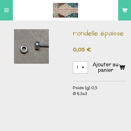
Passer
au
contenu
principal
rondelle épaisse
0,05 €
Ajouter au
panier
Poids (g) 0,5
Ø 6,5x3