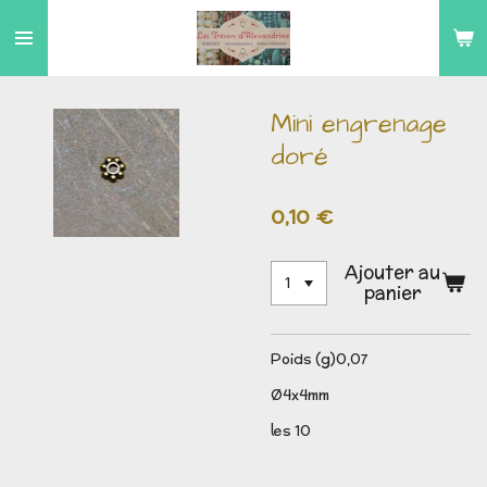
Passer
au
contenu
principal
Mini engrenage
doré
0,10 €
Ajouter au
panier
Poids (g)0,07
Ø4x4mm
les 10