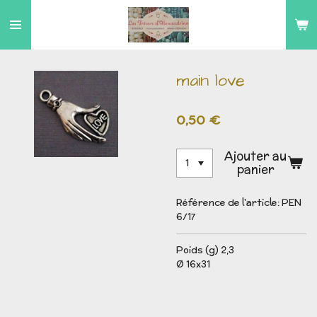
Passer
au
contenu
principal
main love
0,50 €
Ajouter au
panier
Référence de l'article:
PEN
6/17
Poids (g) 2,3
Ø 16x31