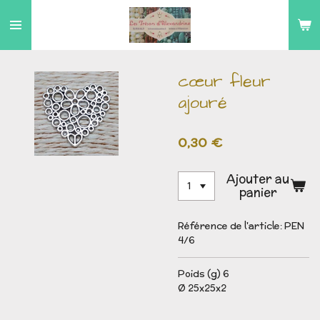
Passer
au
contenu
principal
cœur fleur
ajouré
0,30 €
Ajouter au
panier
Référence de l'article:
PEN
4/6
Poids (g) 6
Ø 25x25x2