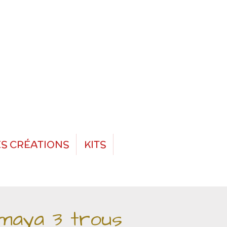
S CRÉATIONS
KITS
 maya 3 trous