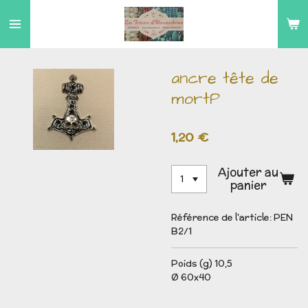
Passer
au
contenu
principal
ancre tête de
mortP
1,20 €
Ajouter au
panier
Référence de l'article:
PEN
B2/1
Poids (g) 10,5
Ø 60x40