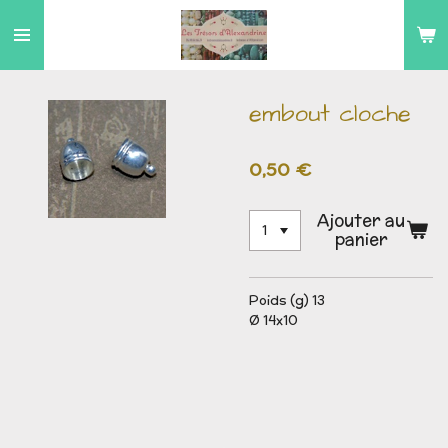
Passer
au
contenu
principal
embout cloche
0,50 €
Ajouter au
panier
Poids (g) 13
Ø 14x10