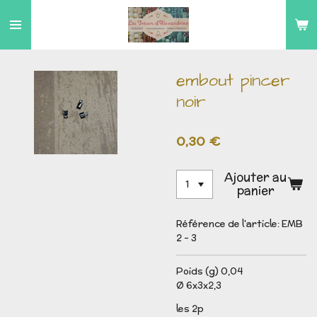
Passer
au
contenu
principal
embout pincer
noir
0,30 €
Ajouter au
panier
Référence de l'article:
EMB
2 - 3
Poids (g) 0,04
Ø 6x3x2,3
les 2p