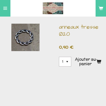
Passer
au
contenu
principal
anneaux tresse
Ø20
0,40 €
Ajouter au
panier