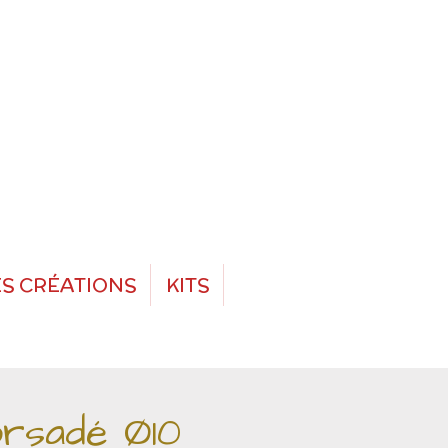
S CRÉATIONS
KITS
orsadé Ø10