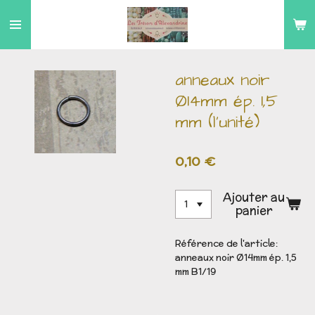
Passer
au
contenu
principal
anneaux noir
Ø14mm ép. 1,5
mm (l'unité)
0,10 €
Ajouter au
panier
Référence de l'article:
anneaux noir Ø14mm ép. 1,5
mm B1/19