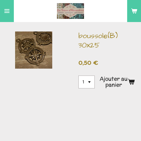
Passer
au
contenu
principal
boussole(B)
30x25
0,50 €
Ajouter au
panier