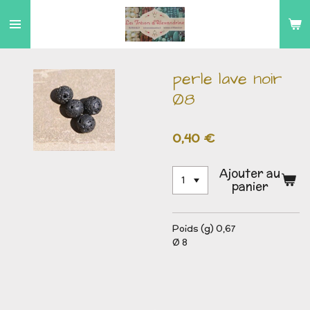
Passer
au
contenu
principal
perle lave noir
Ø8
0,40 €
Ajouter au
panier
Poids (g) 0,67
Ø 8