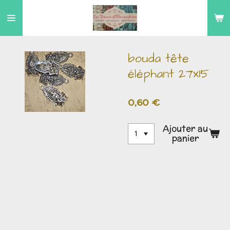
Passer
au
contenu
principal
bouda tête
éléphant 27x15
0,60 €
Ajouter au
panier