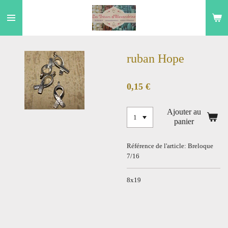
Passer
au
contenu
principal
ruban Hope
0,15 €
Ajouter au
panier
Référence de l'article:
Breloque
7/16
8x19