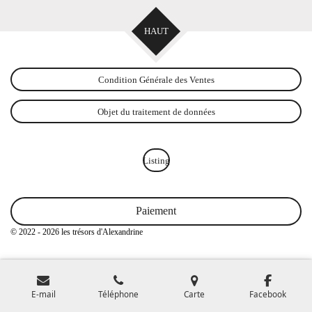
HAUT
Condition Générale des Ventes
Objet du traitement de données
Listing
Paiement
© 2022 - 2026 les trésors d'Alexandrine
E-mail
Téléphone
Carte
Facebook