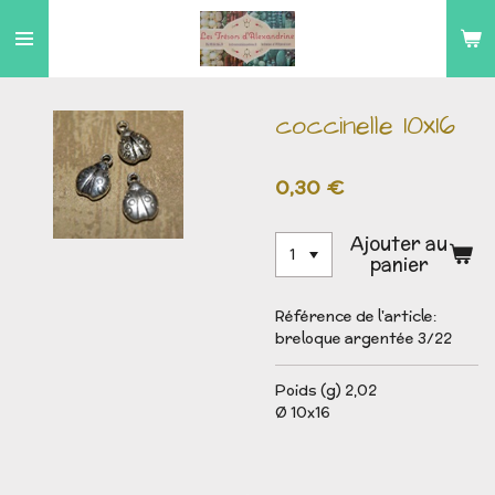
Passer
au
contenu
principal
coccinelle 10x16
0,30 €
Ajouter au
panier
Référence de l'article:
breloque argentée 3/22
Poids (g) 2,02
Ø 10x16