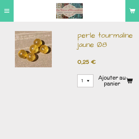
Passer
au
contenu
principal
perle tourmaline
jaune Ø8
0,25 €
Ajouter au
panier