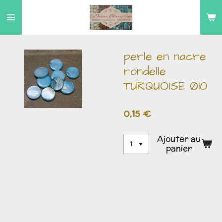
Passer
au
contenu
principal
perle en nacre
rondelle
TURQUOISE Ø10
0,15 €
Ajouter au
panier