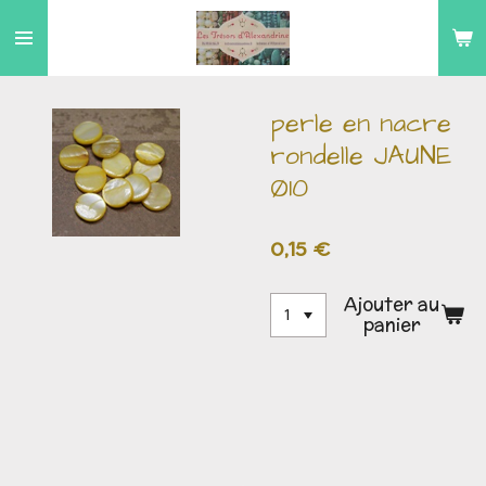
Passer
au
contenu
principal
perle en nacre
rondelle JAUNE
Ø10
0,15 €
Ajouter au
panier