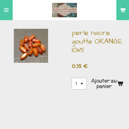
Passer
au
contenu
principal
perle nacre
goutte ORANGE
10x5
0,15 €
Ajouter au
panier