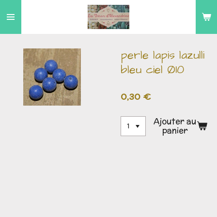
Passer
au
contenu
principal
perle lapis lazulli
bleu ciel Ø10
0,30 €
Ajouter au
panier