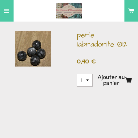
Passer
au
contenu
principal
perle
labradorite Ø12
0,40 €
Ajouter au
panier