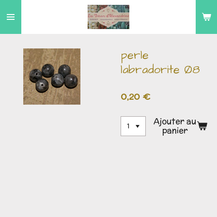
Passer
au
contenu
principal
perle
labradorite Ø8
0,20 €
Ajouter au
panier