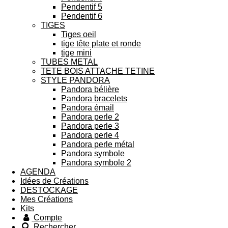
Pendentif 5
Pendentif 6
TIGES
Tiges oeil
tige tête plate et ronde
tige mini
TUBES METAL
TETE BOIS ATTACHE TETINE
STYLE PANDORA
Pandora bélière
Pandora bracelets
Pandora émail
Pandora perle 2
Pandora perle 3
Pandora perle 4
Pandora perle métal
Pandora symbole
Pandora symbole 2
AGENDA
Idées de Créations
DESTOCKAGE
Mes Créations
Kits
Compte
Rechercher