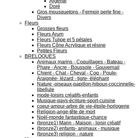
Argenté
Doré
Gros mousquetons - Fermoir perle fine -
Divers
Fleurs
Grosses fleurs
Fleurs Arum
Fleurs Tulipe et 5 pétales
Fleurs Cône Acrylique et résine
Petites Fleurs
BRELOQUES
Animaux marins - Coquillages - Bateau -
Phare - Ancre - Boussole - Gouvernail
Chient - Chat - Cheval - Coq - Poule-
Araignée- lézard - tigre- éléphant
Nature -oiseaux-papillon-hiboux-coccinnelle-
libellule
mode-loisirs créatifs-enfants
Musique-pays-écriture-sport-cuisine
coeur-amour-arbre de vie-étoile-horlogerie
Religion-ange-tête de mort
Noël-monde fantastique-chance
(bronze1) Marin - Maison - loisir créatif
(bronze2) enfants- animaux - musique
(bronze3) religion - nature