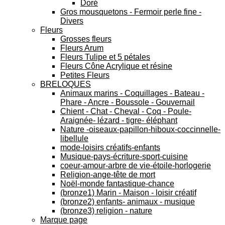
Doré
Gros mousquetons - Fermoir perle fine -
Divers
Fleurs
Grosses fleurs
Fleurs Arum
Fleurs Tulipe et 5 pétales
Fleurs Cône Acrylique et résine
Petites Fleurs
BRELOQUES
Animaux marins - Coquillages - Bateau -
Phare - Ancre - Boussole - Gouvernail
Chient - Chat - Cheval - Coq - Poule-
Araignée- lézard - tigre- éléphant
Nature -oiseaux-papillon-hiboux-coccinnelle-
libellule
mode-loisirs créatifs-enfants
Musique-pays-écriture-sport-cuisine
coeur-amour-arbre de vie-étoile-horlogerie
Religion-ange-tête de mort
Noël-monde fantastique-chance
(bronze1) Marin - Maison - loisir créatif
(bronze2) enfants- animaux - musique
(bronze3) religion - nature
Marque page