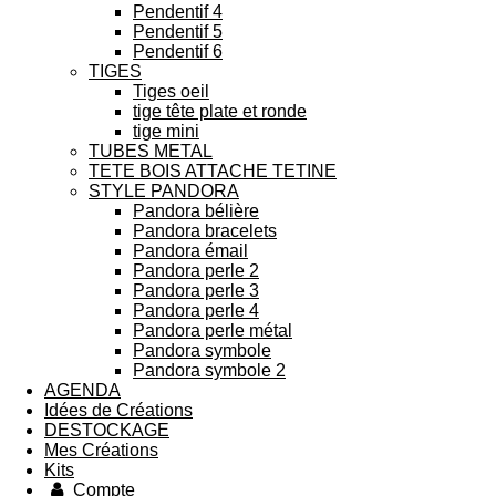
Pendentif 4
Pendentif 5
Pendentif 6
TIGES
Tiges oeil
tige tête plate et ronde
tige mini
TUBES METAL
TETE BOIS ATTACHE TETINE
STYLE PANDORA
Pandora bélière
Pandora bracelets
Pandora émail
Pandora perle 2
Pandora perle 3
Pandora perle 4
Pandora perle métal
Pandora symbole
Pandora symbole 2
AGENDA
Idées de Créations
DESTOCKAGE
Mes Créations
Kits
Compte