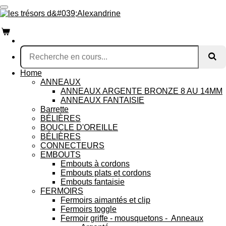
Passer
au
contenu
principal
Home
ANNEAUX
ANNEAUX ARGENTE BRONZE 8 AU 14MM
ANNEAUX FANTAISIE
Barrette
BÉLIÈRES
BOUCLE D'OREILLE
BÉLIÈRES
CONNECTEURS
EMBOUTS
Embouts à cordons
Embouts plats et cordons
Embouts fantaisie
FERMOIRS
Fermoirs aimantés et clip
Fermoirs toggle
Fermoir griffe - mousquetons - Anneaux