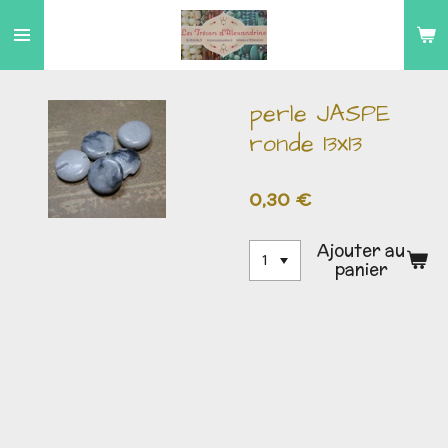
Passer
au
contenu
principal
perle JASPE
ronde 13x13
0,30 €
Ajouter au
panier