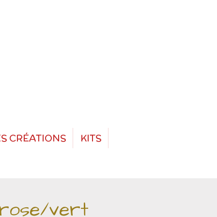
S CRÉATIONS
KITS
 rose/vert