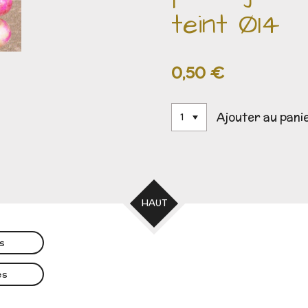
teint Ø14
0,50 €
Ajouter au pani
HAUT
es
es