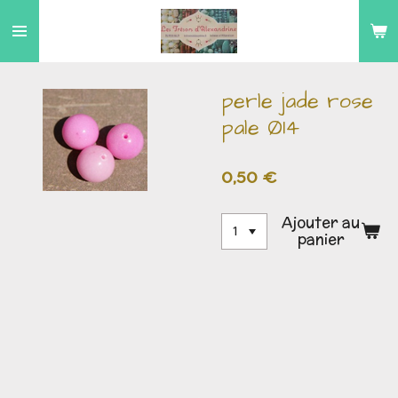
Passer
au
contenu
principal
perle jade rose
pale Ø14
0,50 €
Ajouter au
panier