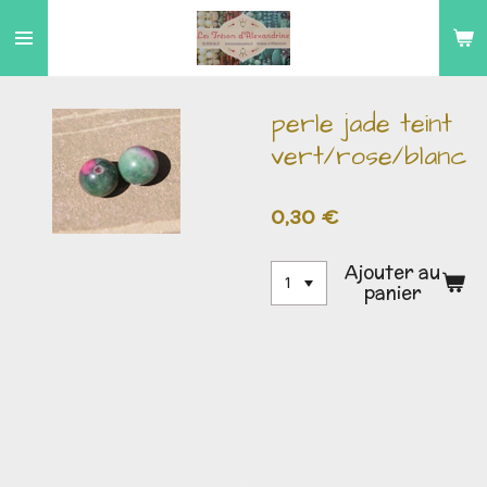
Passer
au
contenu
principal
perle jade teint
vert/rose/blanc
0,30 €
Ajouter au
panier