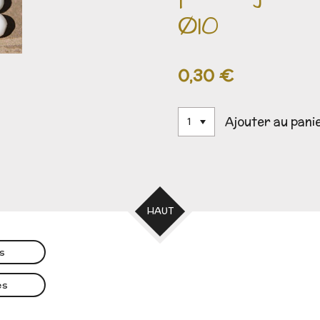
Ø10
0,30 €
Ajouter au pani
HAUT
es
es