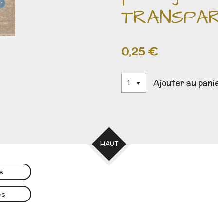
TRANSPA
0,25 €
Ajouter au pani
HAUT
es
es