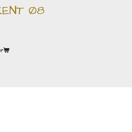
RENT Ø8
er