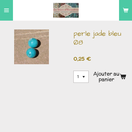
Passer
au
contenu
principal
perle jade bleu
Ø8
0,25 €
Ajouter au
panier